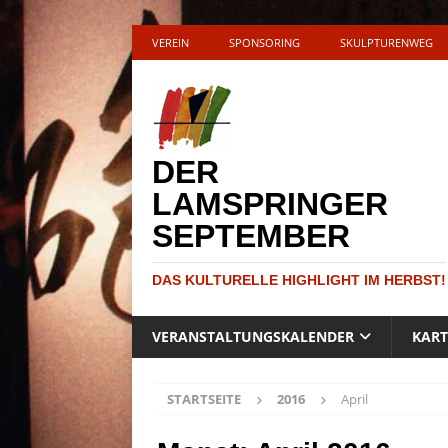
VEREIN
SPONSORING
SKULPTURENWEG
DER
LAMSPRINGER
SEPTEMBER
DAS KULTURELLE HIGHLIGHT IM HERBST!
VERANSTALTUNGSKALENDER
KAR
STARTSEITE
2016
April