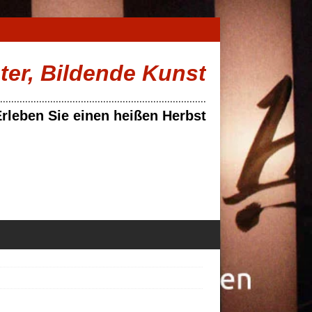
ater, Bildende Kunst
..........................................................................
rleben Sie einen heißen Herbst