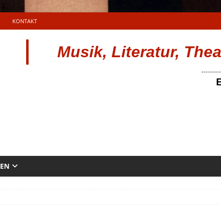
KONTAKT
Musik, Literatur, The
..........
E
TEN