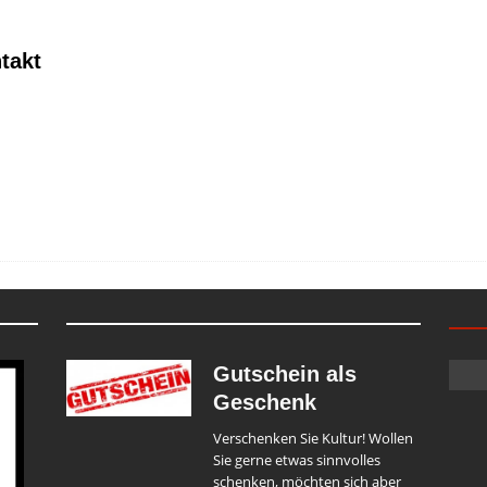
takt
Gutschein als
Geschenk
Verschenken Sie Kultur! Wollen
Sie gerne etwas sinnvolles
schenken, möchten sich aber