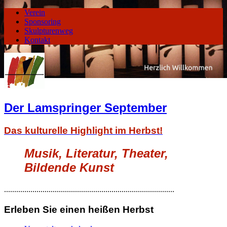
Verein
Sponsoring
Skulpturenweg
Kontakt
Der Lamspringer September
Das kulturelle Highlight im Herbst!
Musik, Literatur, Theater,
Bildende Kunst
....................................................................................
Erleben Sie einen heißen Herbst