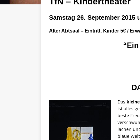
TfN – Kindertheater
Samstag 26. September 2015 
Alter Abtsaal
– Eintritt: Kinder 5€ / E
“Ein
D
Das
kleine
ist alles 
beste Freu
verschwund
lachen un
blaue Welt