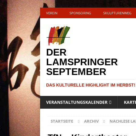
VEREIN
SPONSORING
SKULPTURENWEG
DER
LAMSPRINGER
SEPTEMBER
DAS KULTURELLE HIGHLIGHT IM HERBST!
VERANSTALTUNGSKALENDER
KART
STARTSEITE
ARCHIV
NACHLESE LA