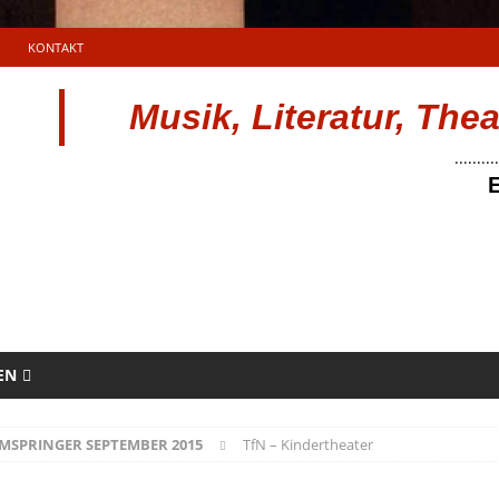
KONTAKT
Musik, Literatur, The
..........
E
EN
MSPRINGER SEPTEMBER 2015
TfN – Kindertheater