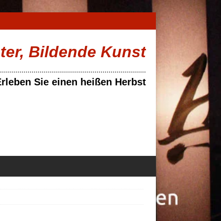
ater, Bildende Kunst
..........................................................................
rleben Sie einen heißen Herbst