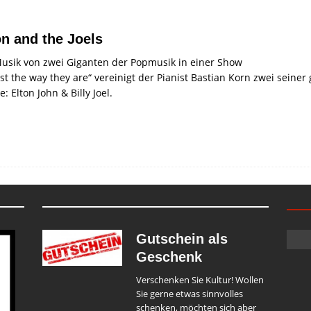
on and the Joels
usik von zwei Giganten der Popmusik in einer Show
ust the way they are“ vereinigt der Pianist Bastian Korn zwei seine
: Elton John & Billy Joel.
Gutschein als
Geschenk
Verschenken Sie Kultur! Wollen
Sie gerne etwas sinnvolles
schenken, möchten sich aber