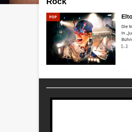
Rock
Elt
POP
Die M
In „J
Bühne
[…]