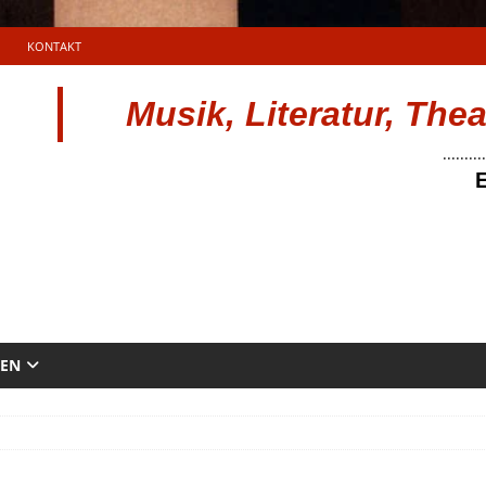
KONTAKT
Musik, Literatur, The
..........
E
TEN