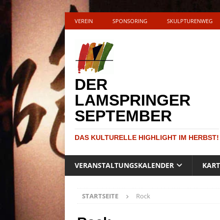
VEREIN
SPONSORING
SKULPTURENWEG
DER
LAMSPRINGER
SEPTEMBER
DAS KULTURELLE HIGHLIGHT IM HERBST!
VERANSTALTUNGSKALENDER
KAR
STARTSEITE
Rock