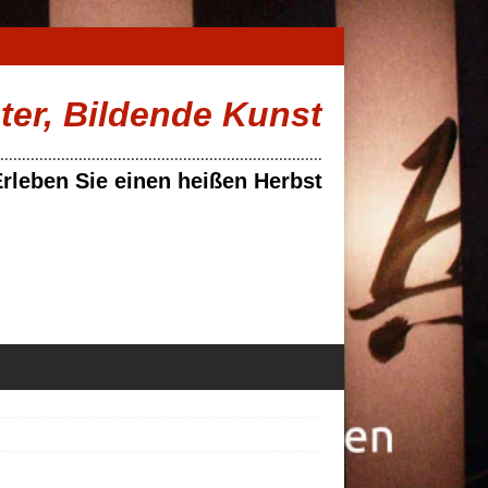
ater, Bildende Kunst
..........................................................................
rleben Sie einen heißen Herbst