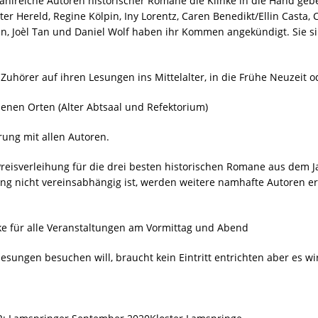
hlreiche Autoren historischer Romane die Klinke in die Hand gebe
ter Hereld, Regine Kölpin, Iny Lorentz, Caren Benedikt/Ellin Casta
n, Joèl Tan und Daniel Wolf haben ihr Kommen angekündigt. Sie s
uhörer auf ihren Lesungen ins Mittelalter, in die Frühe Neuzeit o
enen Orten (Alter Abtsaal und Refektorium)
ung mit allen Autoren.
 Preisverleihung für die drei besten historischen Romane aus dem J
ng nicht vereinsabhängig ist, werden weitere namhafte Autoren er
nke für alle Veranstaltungen am Vormittag und Abend
esungen besuchen will, braucht kein Eintritt entrichten aber es w