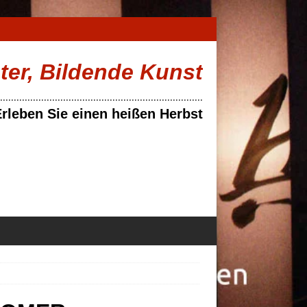
ater, Bildende Kunst
..........................................................................
rleben Sie einen heißen Herbst