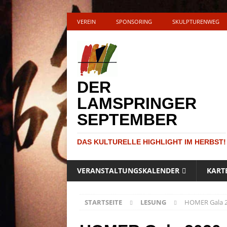
VEREIN
SPONSORING
SKULPTURENWEG
DER
LAMSPRINGER
SEPTEMBER
DAS KULTURELLE HIGHLIGHT IM HERBST!
VERANSTALTUNGSKALENDER
KART
STARTSEITE
LESUNG
HOMER Gala 20