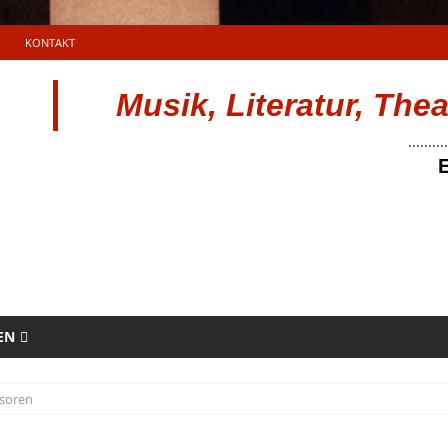
KONTAKT
Musik, Literatur, The
..........
E
EN
soren