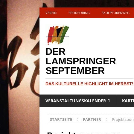
VEREIN
SPONSORING
SKULPTURENWEG
DER
LAMSPRINGER
SEPTEMBER
DAS KULTURELLE HIGHLIGHT IM HERBST!
VERANSTALTUNGSKALENDER
KART
STARTSEITE
PARTNER
Projektspon