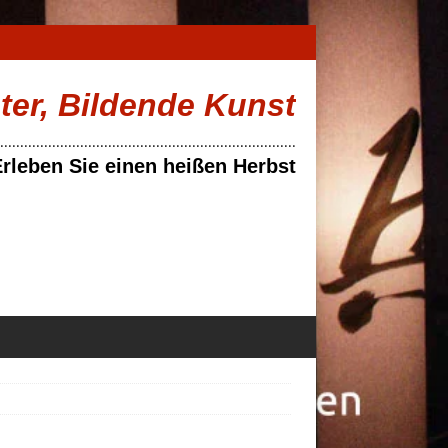
ater, Bildende Kunst
..........................................................................
rleben Sie einen heißen Herbst