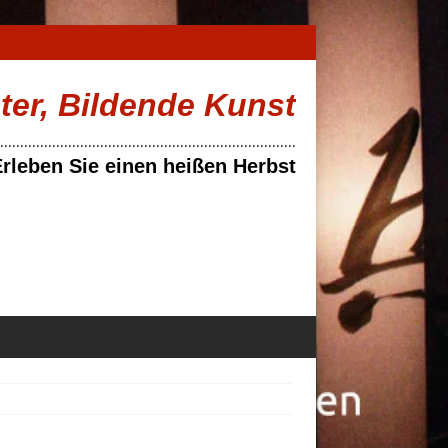
ater, Bildende Kunst
..........................................................................
rleben Sie einen heißen Herbst