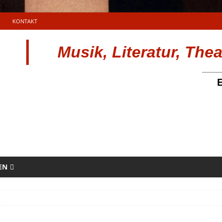
KONTAKT
Musik, Literatur, The
..........
E
EN