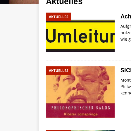
Aktuelles
Ach
AKTUELLES
Aufgr
nutze
wie g
SI
AKTUELLES
Monta
Phil
kenn