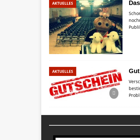
Das
AKTUELLES
Schon
nochm
Publ
Gut
AKTUELLES
Versc
besti
Probl