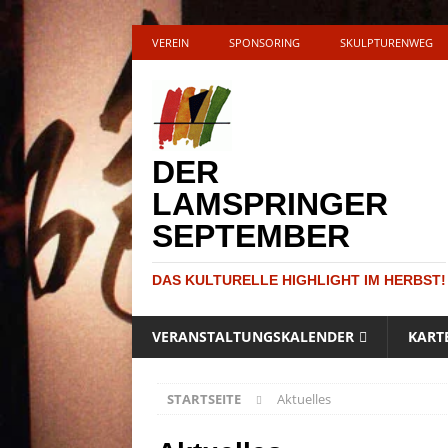
VEREIN
SPONSORING
SKULPTURENWEG
DER
LAMSPRINGER
SEPTEMBER
DAS KULTURELLE HIGHLIGHT IM HERBST!
VERANSTALTUNGSKALENDER
KART
STARTSEITE
Aktuelles