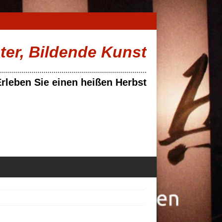
ater, Bildende Kunst
..........................................................................
rleben Sie einen heißen Herbst