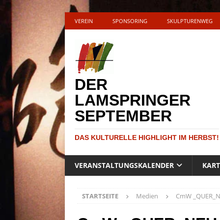
VEREIN
SPONSORING
SKULPTURENWEG
DER
LAMSPRINGER
SEPTEMBER
DAS KULTURELLE HIGHLIGHT IM HERBST!
VERANSTALTUNGSKALENDER
KAR
STARTSEITE
Medien
CmW _QUER_