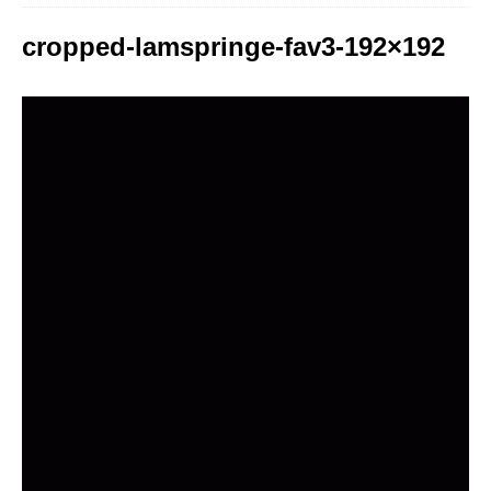
cropped-lamspringe-fav3-192×192