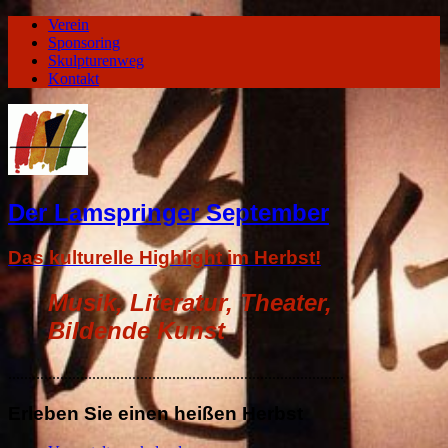
Verein
Sponsoring
Skulpturenweg
Kontakt
Der Lamspringer September
Das kulturelle Highlight im Herbst!
Musik, Literatur, Theater,
Bildende Kunst
....................................................................................
Erleben Sie einen heißen Herbst