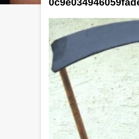
0c9e034946059fad