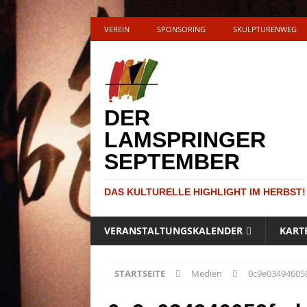
VEREIN
SPONSORING
SKULPTURENWEG
DER
LAMSPRINGER
SEPTEMBER
DAS KULTURELLE HIGHLIGHT IM HERBST!
VERANSTALTUNGSKALENDER
KART
STARTSEITE
Medien
0c9e03494605