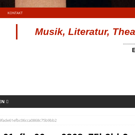
KONTAKT
Musik, Literatur, The
..........
E
EN
9fade61efbc06cca0868c75b9bb2