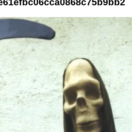
e61efbc06cca0868c75b9bb2