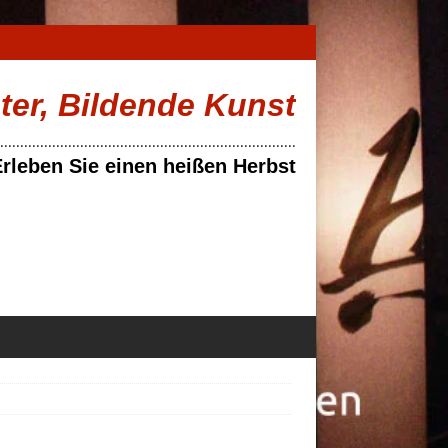
ater, Bildende Kunst
..........................................................................
rleben Sie einen heißen Herbst