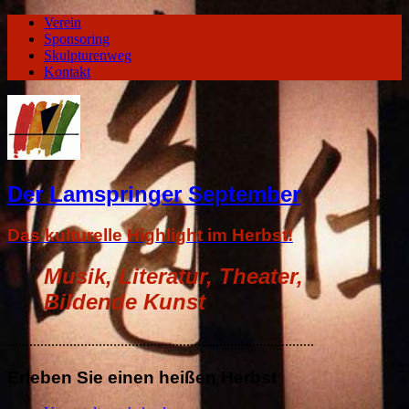
Verein
Sponsoring
Skulpturenweg
Kontakt
Der Lamspringer September
Das kulturelle Highlight im Herbst!
Musik, Literatur, Theater,
Bildende Kunst
....................................................................................
Erleben Sie einen heißen Herbst