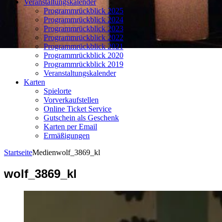
Veranstaltungskalender
Programmrückblick 2025
Programmrückblick 2024
Programmrückblick 2023
Programmrückblick 2022
Programmrückblick 2021
Programmrückblick 2020
Programmrückblick 2019
Veranstaltungskalender
Karten
Spielorte
Vorverkaufstellen
Online Ticket Service
Gutschein als Geschenk
Karten per Email
Ermäßigungen
Startseite
Medien
wolf_3869_kl
wolf_3869_kl