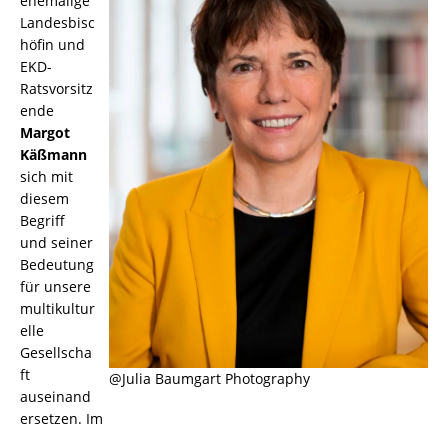
ehemalige
Landesbisc
höfin und
EKD-
Ratsvorsitz
ende
Margot
Käßmann
sich mit
diesem
Begriff
und seiner
Bedeutung
für unsere
multikultur
elle
Gesellscha
ft
@Julia Baumgart Photography
auseinand
ersetzen. Im