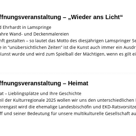
ffnungsveranstaltung – „Wieder ans Licht“
d Ehrhardt in Lamspringe
Jahre Wand- und Deckenmalereien
ft gestalten – so lautet das Motto des diesjährigen Lamspringer 
 in “unübersichtlichen Zeiten” ist die Kunst auch immer ein Aus
unst wurde und wird zum Spielball der Mächtigen, wenn es gilt ein
ffnungsveranstaltung – Heimat
t – Lieblingsplätze und Ihre Geschichte
eil der Kulturregionale 2025 wollen wir uns den unterschiedliche
Ehrengast wird die ehemalige Landesbischöfin und EKD-Ratsvorsit
ff und seiner Bedeutung für unsere multikulturelle Gesellschaft a