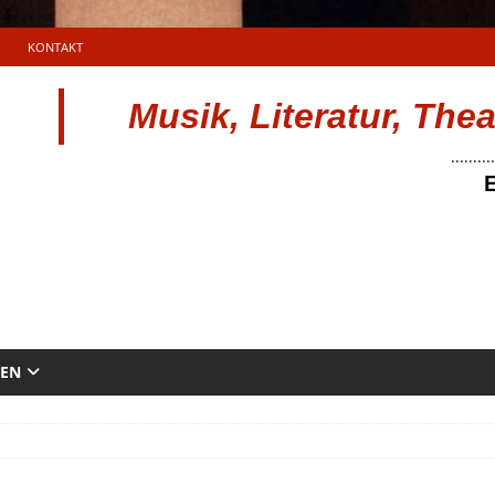
KONTAKT
Musik, Literatur, The
..........
E
TEN