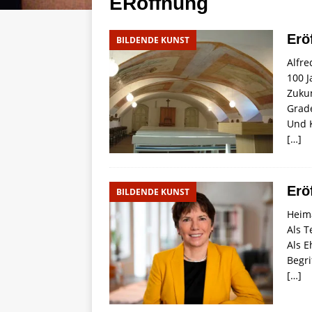
ERöffnung
Erö
BILDENDE KUNST
Alfre
100 
Zukun
Grade
Und K
[…]
Erö
BILDENDE KUNST
Heima
Als T
Als 
Begri
[…]