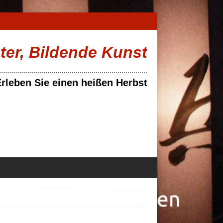
ater, Bildende Kunst
..........................................................................
rleben Sie einen heißen Herbst