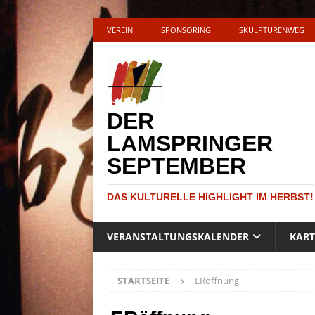
VEREIN
SPONSORING
SKULPTURENWEG
DER
LAMSPRINGER
SEPTEMBER
DAS KULTURELLE HIGHLIGHT IM HERBST!
VERANSTALTUNGSKALENDER
KAR
STARTSEITE
ERöffnung