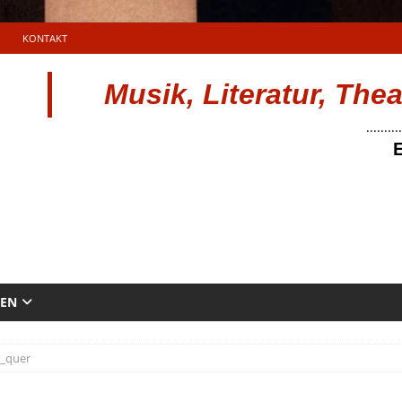
KONTAKT
Musik, Literatur, The
..........
E
TEN
_quer