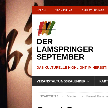
VEREIN
SPONSORING
SKULPTURENWEG
DER
LAMSPRINGER
SEPTEMBER
DAS KULTURELLE HIGHLIGHT IM HERBST!
VERANSTALTUNGSKALENDER
KAR
STARTSEITE
Medien
Funzel_Banane