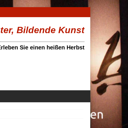
ater, Bildende Kunst
..........................................................................
rleben Sie einen heißen Herbst