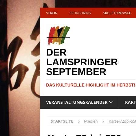
VEREIN
SPONSORING
SKULPTURENWEG
DER
LAMSPRINGER
SEPTEMBER
DAS KULTURELLE HIGHLIGHT IM HERBST!
VERANSTALTUNGSKALENDER
KAR
STARTSEITE
Medien
Karte-72dpi-55