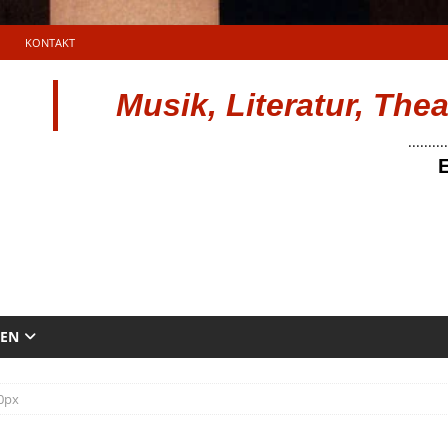
KONTAKT
Musik, Literatur, The
..........
E
TEN
0px