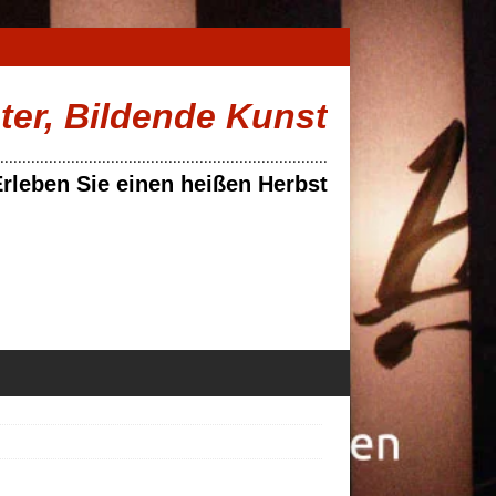
ater, Bildende Kunst
..........................................................................
rleben Sie einen heißen Herbst