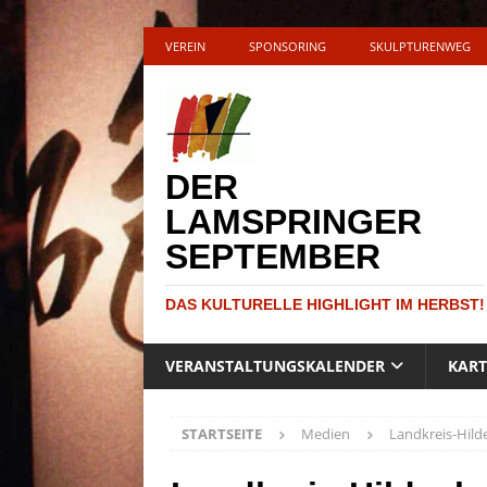
VEREIN
SPONSORING
SKULPTURENWEG
DER
LAMSPRINGER
SEPTEMBER
DAS KULTURELLE HIGHLIGHT IM HERBST!
VERANSTALTUNGSKALENDER
KAR
STARTSEITE
Medien
Landkreis-Hil