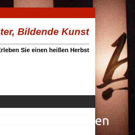
ater, Bildende Kunst
..........................................................................
rleben Sie einen heißen Herbst