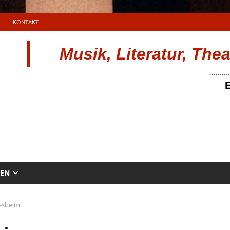
KONTAKT
Musik, Literatur, The
..........
E
TEN
desheim