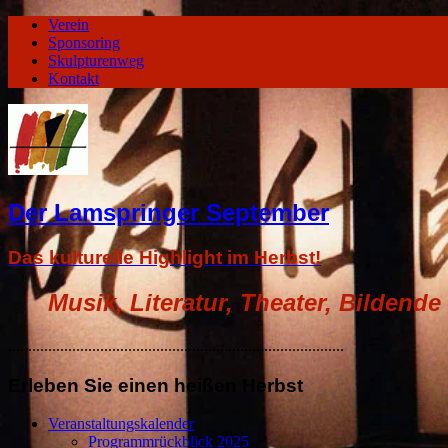
Verein
Sponsoring
Skulpturenweg
Kontakt
Der Lamspringer September
Das kulturelle Highlight im Herbst!
Musik, Literatur, Theater, Bildende
....................................................................................
Erleben Sie einen heißen Herbst
Veranstaltungskalender
Programmrückblick 2025