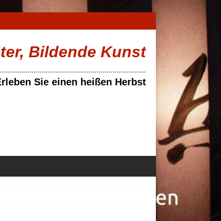
ater, Bildende Kunst
..........................................................................
rleben Sie einen heißen Herbst