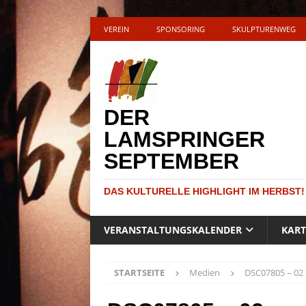
VEREIN
SPONSORING
SKULPTURENWEG
DER
LAMSPRINGER
SEPTEMBER
DAS KULTURELLE HIGHLIGHT IM HERBST!
VERANSTALTUNGSKALENDER
KAR
STARTSEITE
Medien
DSC07805 – 02