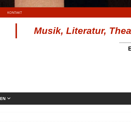
KONTAKT
Musik, Literatur, The
..........
E
TEN