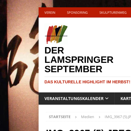
VEREIN
SPONSORING
SKULPTURENWEG
DER
LAMSPRINGER
SEPTEMBER
DAS KULTURELLE HIGHLIGHT IM HERBST!
VERANSTALTUNGSKALENDER
KAR
STARTSEITE
Medien
IMG_3967 (5).J