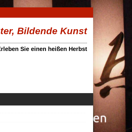
ater, Bildende Kunst
..........................................................................
rleben Sie einen heißen Herbst