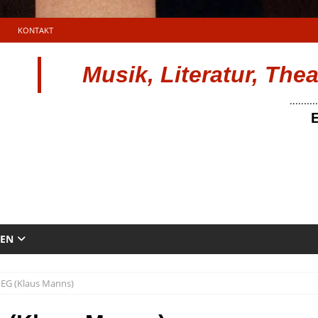
KONTAKT
Musik, Literatur, The
..........
E
TEN
PEG (Klaus Manns)