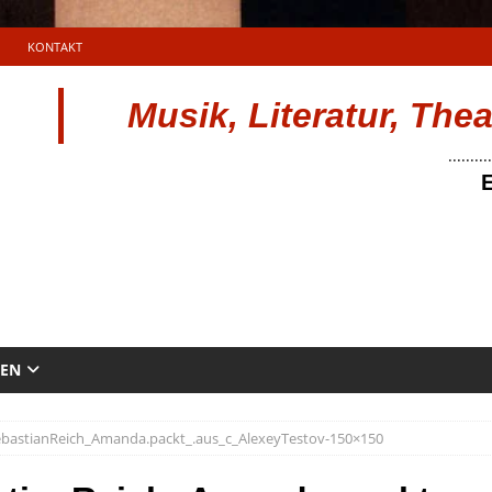
KONTAKT
Musik, Literatur, The
..........
E
TEN
ebastianReich_Amanda.packt_.aus_c_AlexeyTestov-150×150