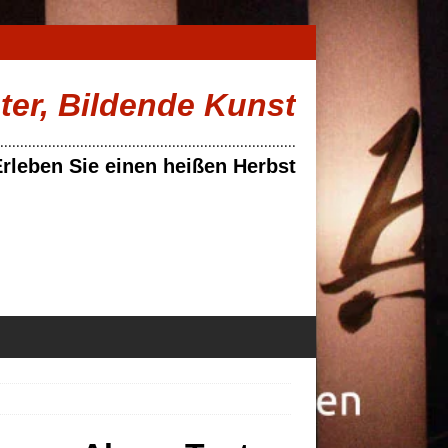
ater, Bildende Kunst
..........................................................................
rleben Sie einen heißen Herbst