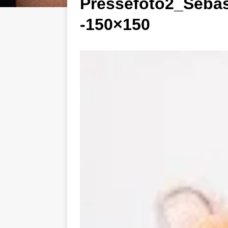
Pressefoto2_Seba
-150×150