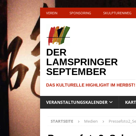
VEREIN
SPONSORING
SKULPTURENWEG
DER
LAMSPRINGER
SEPTEMBER
DAS KULTURELLE HIGHLIGHT IM HERBST!
VERANSTALTUNGSKALENDER
KAR
STARTSEITE
Medien
Pressefoto2_S