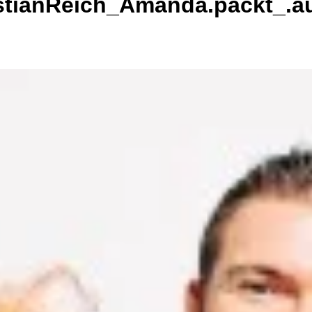
stianReich_Amanda.packt_.a