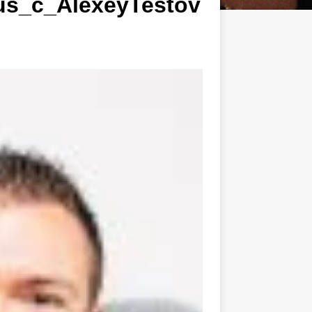
us_c_AlexeyTestov