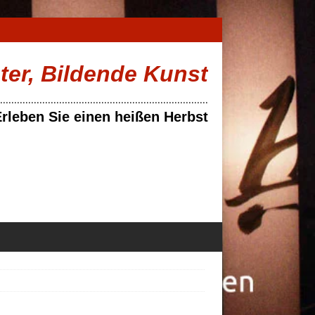
ater, Bildende Kunst
..........................................................................
rleben Sie einen heißen Herbst