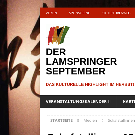
VEREIN
SPONSORING
SKULPTURENWEG
DER
LAMSPRINGER
SEPTEMBER
DAS KULTURELLE HIGHLIGHT IM HERBST!
VERANSTALTUNGSKALENDER
KART
STARTSEITE
Medien
Schafstallinne