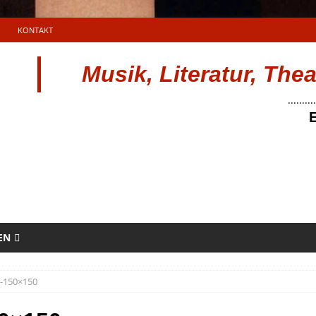
KONTAKT
Musik, Literatur, The
..........
E
EN
n-150×150