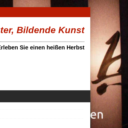
ater, Bildende Kunst
..........................................................................
rleben Sie einen heißen Herbst