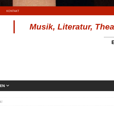
KONTAKT
Musik, Literatur, The
..........
E
TEN
kl