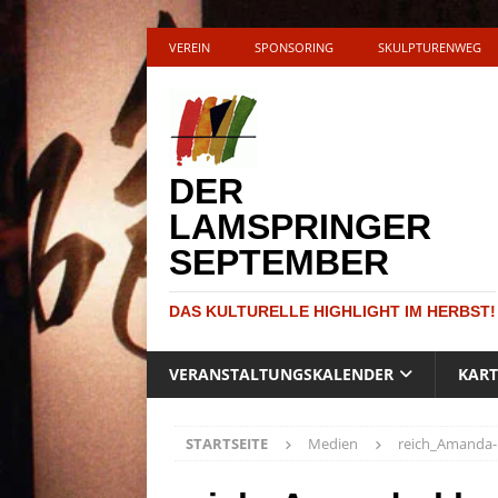
VEREIN
SPONSORING
SKULPTURENWEG
DER
LAMSPRINGER
SEPTEMBER
DAS KULTURELLE HIGHLIGHT IM HERBST!
VERANSTALTUNGSKALENDER
KAR
STARTSEITE
Medien
reich_Amanda-