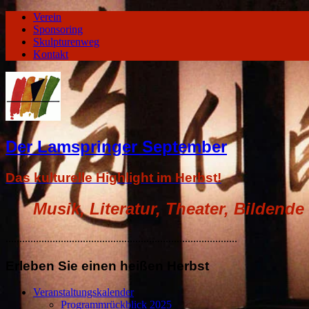
Verein
Sponsoring
Skulpturenweg
Kontakt
Der Lamspringer September
Das kulturelle Highlight im Herbst!
Musik, Literatur, Theater, Bildende
....................................................................................
Erleben Sie einen heißen Herbst
Veranstaltungskalender
Programmrückblick 2025