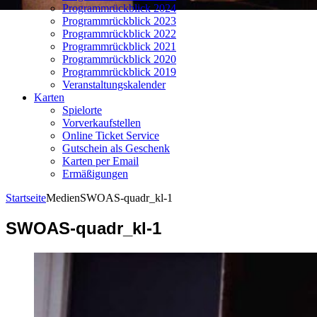
Programmrückblick 2024
Programmrückblick 2023
Programmrückblick 2022
Programmrückblick 2021
Programmrückblick 2020
Programmrückblick 2019
Veranstaltungskalender
Karten
Spielorte
Vorverkaufstellen
Online Ticket Service
Gutschein als Geschenk
Karten per Email
Ermäßigungen
Startseite
Medien
SWOAS-quadr_kl-1
SWOAS-quadr_kl-1