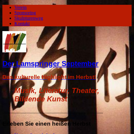
Verein
Sponsoring
Skulpturenweg
Kontakt
Der Lamspringer September
Das kulturelle Highlight im Herbst!
Musik, Literatur, Theater,
Bildende Kunst
....................................................................................
Erleben Sie einen heißen Herbst