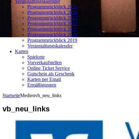
Veranstaltungskalender
Programmrückblick 2025
Programmrückblick 2024
Programmrückblick 2023
Programmrückblick 2022
Programmrückblick 2021
Programmrückblick 2020
Programmrückblick 2019
Veranstaltungskalender
Karten
Spielorte
Vorverkaufstellen
Online Ticket Service
Gutschein als Geschenk
Karten per Email
Ermäßigungen
Startseite
Medien
vb_neu_links
vb_neu_links