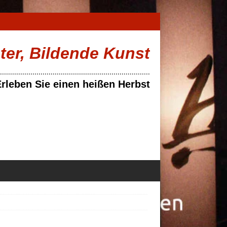
ater, Bildende Kunst
..........................................................................
rleben Sie einen heißen Herbst