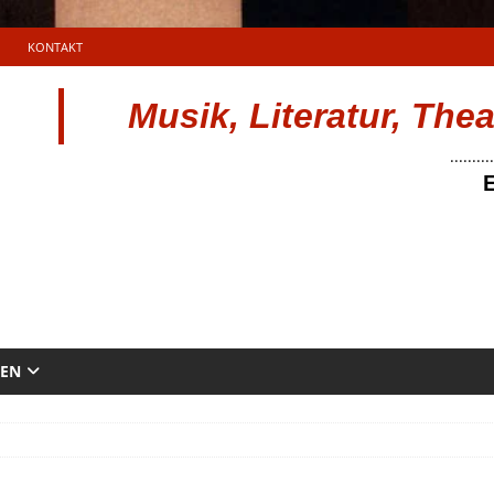
KONTAKT
Musik, Literatur, The
..........
E
TEN