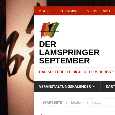
VEREIN
SPONSORING
SKULPTURENWEG
DER
LAMSPRINGER
SEPTEMBER
DAS KULTURELLE HIGHLIGHT IM HERBST!
VERANSTALTUNGSKALENDER
KAR
STARTSEITE
Medien
image